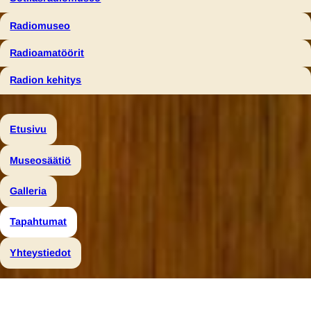
Radiomuseo
Radioamatöörit
Radion kehitys
Etusivu
Museosäätiö
Galleria
Tapahtumat
Yhteystiedot