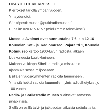
OPASTETUT KIERROKSET
Kierrokset tarjolla ympäri vuoden.
Yhteydenotot;
Sähköposti: museo@putkiradiomuseo.fi
Puhelin: 020 615 6157 (mieluimmin tekstiviesti
)
Museolla Avoimet ovet sunnuntaina 7.6. klo 12-16
Kouvolan Koti- ja Radiomuseo, Pajaraitti 1, Kouvola
Kotimuseo
kertoo 1900-luvun radiosta, alkaen
kidekoneesta kuulokkeineen.
Mukana vaikkapa Sibelius-radio ja missiradio
ajanmukaisessa miljöössään.
Esillä eri vuosikymmenten radioita tarinoineen .
Yhteisiä hetkiä radiota kuunnellen, yleisradiolähetykset jo
100 vuotta
Radio- ja
Sotilasradio museo
sijaitsevat samassa
pihapiirissä.
Siellä on esillä talvi- ja jatkosodan aikaisia radiolaitteita: