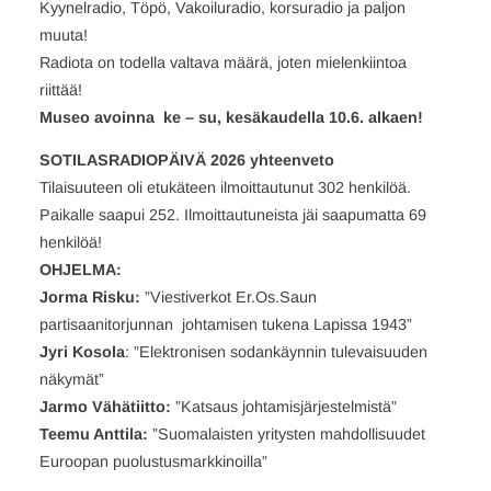
Kyynelradio, Töpö, Vakoiluradio, korsuradio ja paljon
muuta!
Radiota on todella valtava määrä, joten mielenkiintoa
riittää!
Museo avoinna ke – su, kesäkaudella 10.6. alkaen!
SOTILASRADIOPÄIVÄ 2026 yhteenveto
Tilaisuuteen oli etukäteen ilmoittautunut 302 henkilöä.
Paikalle saapui 252. Ilmoittautuneista jäi saapumatta 69
henkilöä!
OHJELMA:
Jorma Risku:
”Viestiverkot Er.Os.Saun
partisaanitorjunnan johtamisen tukena Lapissa 1943”
Jyri Kosola
: ”Elektronisen sodankäynnin tulevaisuuden
näkymät”
Jarmo Vähätiitto:
”Katsaus johtamisjärjestelmistä”
Teemu Anttila:
”Suomalaisten yritysten mahdollisuudet
Euroopan puolustusmarkkinoilla”