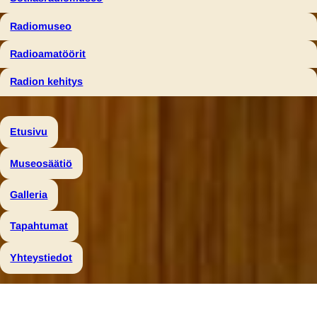
Radiomuseo
Radioamatöörit
Radion kehitys
Etusivu
Museosäätiö
Galleria
Tapahtumat
Yhteystiedot