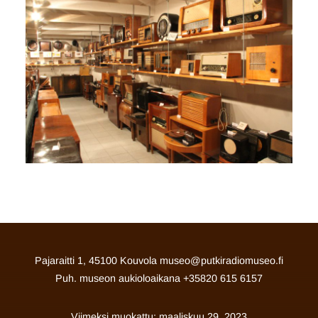
Pajaraitti 1, 45100 Kouvola museo@putkiradiomuseo.fi
Puh. museon aukioloaikana +35820 615 6157
Viimeksi muokattu: maaliskuu 29, 2023