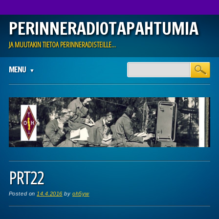
PERINNERADIOTAPAHTUMIA
JA MUUTAKIN TIETOA PERINNERADISTEILLE…
Main menu
Skip
MENU
to
content
PRT22
Posted on
14.4.2016
by
oh5yw