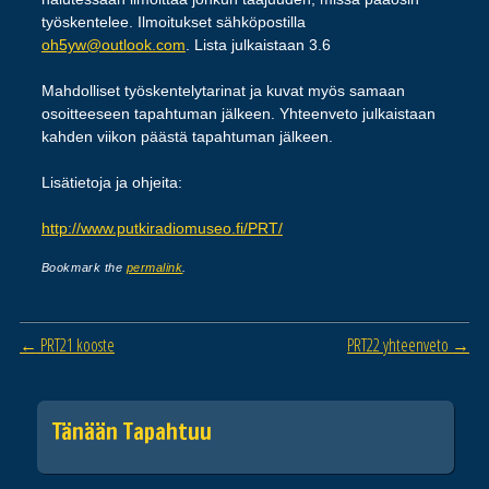
työskentelee. Ilmoitukset sähköpostilla
oh5yw@outlook.com
. Lista julkaistaan 3.6
Mahdolliset työskentelytarinat ja kuvat myös samaan
osoitteeseen tapahtuman jälkeen. Yhteenveto julkaistaan
kahden viikon päästä tapahtuman jälkeen.
Lisätietoja ja ohjeita:
http://www.putkiradiomuseo.fi/PRT/
Bookmark the
permalink
.
Post navigation
←
PRT21 kooste
PRT22 yhteenveto
→
Tänään Tapahtuu