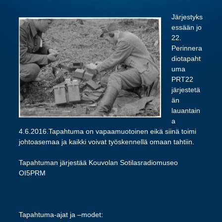
Järjestyks
essään jo
22.
Perinnera
diotapaht
uma
PRT22
järjestetä
än
lauantain
a
4.6.2016.Tapahtuma on vapaamuotoinen eikä siinä toimi
johtoasemaa ja kaikki voivat työskennellä omaan tahtiin.
Tapahtuman järjestää Kouvolan Sotilasradiomuseo
OI5PRM
Tapahtuma-ajat ja –modet: