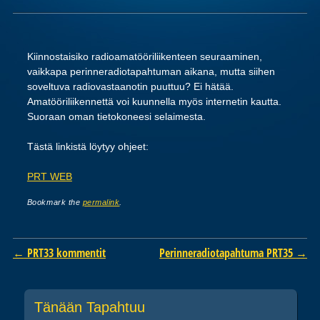
Kiinnostaisiko radioamatööriliikenteen seuraaminen,
vaikkapa perinneradiotapahtuman aikana, mutta siihen
soveltuva radiovastaanotin puuttuu? Ei hätää.
Amatööriliikennettä voi kuunnella myös internetin kautta.
Suoraan oman tietokoneesi selaimesta.
Tästä linkistä löytyy ohjeet:
PRT WEB
Bookmark the
permalink
.
Post navigation
←
PRT33 kommentit
Perinneradiotapahtuma PRT35
→
Tänään Tapahtuu