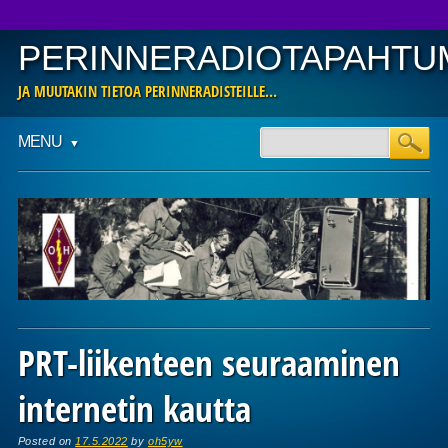
PERINNERADIOTAPAHTU
JA MUUTAKIN TIETOA PERINNERADISTEILLE…
Main menu
Skip
MENU
to
content
PRT-liikenteen seuraaminen
internetin kautta
Posted on
17.5.2022
by
oh5yw