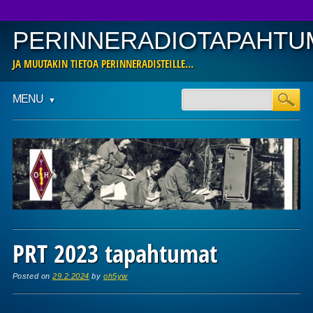
PERINNERADIOTAPAHTU
JA MUUTAKIN TIETOA PERINNERADISTEILLE…
Main menu
Skip
MENU
to
content
PRT 2023 tapahtumat
Posted on
29.2.2024
by
oh5yw