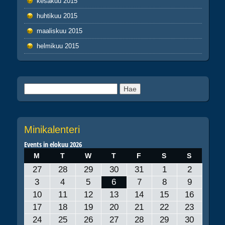
kesäkuu 2015
huhtikuu 2015
maaliskuu 2015
helmikuu 2015
Haku:
Minikalenteri
Events in elokuu 2026
MAANANTAI
TIISTAI
KESKIVIIKKO
TORSTAI
PERJANTAI
LAUANTAI
SUNNUNT
M
T
W
T
F
S
S
27.7.2026
28.7.2026
29.7.2026
30.7.2026
31.7.2026
1.8.2026
2.8.2026
27
28
29
30
31
1
2
3.8.2026
4.8.2026
5.8.2026
6.8.2026
7.8.2026
8.8.2026
9.8.2026
3
4
5
6
7
8
9
10.8.2026
11.8.2026
12.8.2026
13.8.2026
14.8.2026
15.8.2026
16.8.20
10
11
12
13
14
15
16
17.8.2026
18.8.2026
19.8.2026
20.8.2026
21.8.2026
22.8.2026
23.8.20
17
18
19
20
21
22
23
24.8.2026
25.8.2026
26.8.2026
27.8.2026
28.8.2026
29.8.2026
30.8.20
24
25
26
27
28
29
30