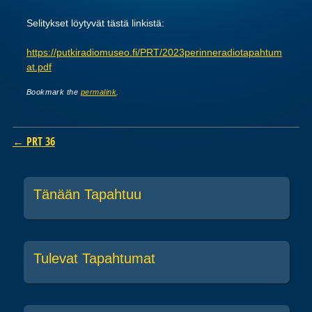
Selitykset löytyvät tästä linkistä:
https://putkiradiomuseo.fi/PRT/2023perinneradiotapahtum
at.pdf
Bookmark the
permalink
.
Post navigation
←
PRT 36
Tänään Tapahtuu
Tulevat Tapahtumat