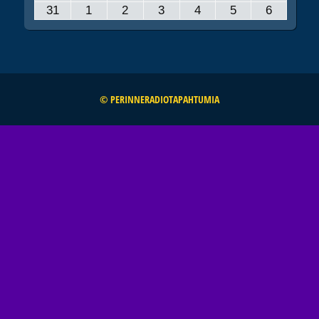
31.8.2026
1.9.2026
2.9.2026
3.9.2026
4.9.2026
5.9.2026
6.9.2026
31
1
2
3
4
5
6
© PERINNERADIOTAPAHTUMIA