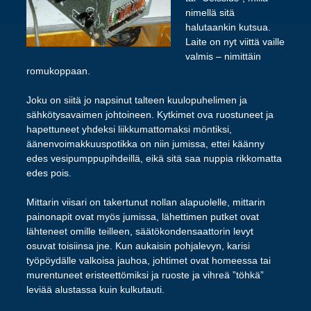
nimellä sitä
halutaankin kutsua.
Laite on nyt viittä vaille
valmis – nimittäin
romukoppaan.
Joku on siitä jo napsinut talteen kuulopuhelimen ja
sähkötysavaimen johtoineen. Kytkimet ova ruostuneet ja
hapettuneet yhdeksi liikkumattomaksi möntiksi,
äänenvoimakkuuspotikka on niin jumissa, ettei käänny
edes vesipumppupihdeillä, eikä sitä saa nuppia rikkomatta
edes pois.
Mittarin viisari on takertunut nollan alapuolelle, mittarin
painonapit ovat myös jumissa, lähettimen putket ovat
lähteneet omille teilleen, säätökondensaattorin levyt
osuvat toisiinsa jne. Kun aukaisin pohjalevyn, karisi
työpöydälle valkoisa jauhoa, johtimet ovat homeessa tai
murentuneet eristeettömiksi ja ruoste ja vihreä ”töhkä”
leviää alustassa kuin kulkutauti.