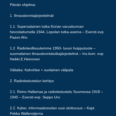
Päivän ohjelma:
1. Ilmavalvontajärjestelmät
1.1. Supersalainen tutka Korian varuskunnan
hevoslaitumella 1944, Lepolan tutka-asema – Eversti evp.
Paavo Aho
1.2. Radioteollisuutemme 1950- luvun huipputuote –
suomalainen ilmavalvontatutkajärjestelmä – Ins.kom. evp.
Heikki.E.Heinonen
Väliaika: Kahvi/tee + suolainen välipala
2. Radiotiedustelun kehitys
2.1. Reino Hallamaa ja radiotiedustelu Suomessa 1918 –
1945 – Eversti evp. Seppo Uro
2.2. Kyber, informaatiosodan uusi ulottuvuus – Kapt.
Pekka Wallenstjerna