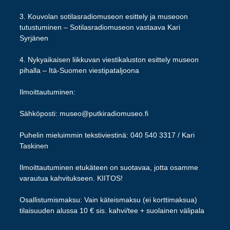
3. Kouvolan sotilasradiomuseon esittely ja museoon
tutustuminen – Sotilasradiomuseon vastaava Kari
Syrjänen
4. Nykyaikaisen liikkuvan viestikaluston esittely museon
pihalla – Itä-Suomen viestipataljoona
Ilmoittautuminen:
Sähköposti: museo@putkiradiomuseo.fi
Puhelin mieluimmin tekstiviestinä: 040 540 3317 / Kari
Taskinen
Ilmoittautuminen etukäteen on suotavaa, jotta osamme
varautua kahvitukseen. KIITOS!
Osallistumismaksu: Vain käteismaksu (ei korttimaksua)
tilaisuuden alussa 10 € sis. kahvi/tee + suolainen välipala