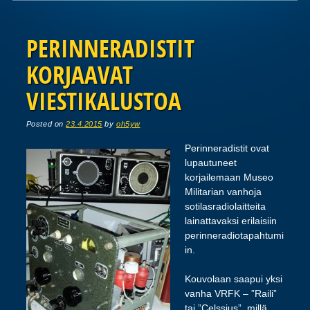
Post navigation
PERINNERADISTIT
KORJAAVAT
VIESTIKALUSTOA
Posted on
23.4.2015
by
oh5yw
Perinneradistit ovat
lupautuneet
korjailemaan Museo
Militarian vanhoja
sotilasradiolaitteita
lainattavaksi erilaisiin
perinneradiotapahtumi
in.
Kouvolaan saapui yksi
vanha VRFK – ”Raili”
tai ”Celssius”, millä