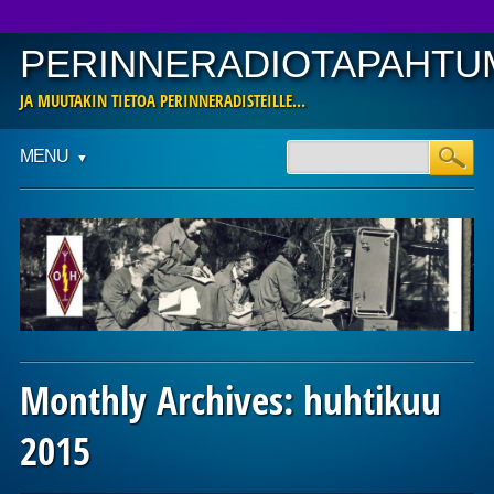
PERINNERADIOTAPAHTU
JA MUUTAKIN TIETOA PERINNERADISTEILLE…
Main menu
Skip
MENU
to
content
Monthly Archives:
huhtikuu
2015